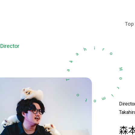
Top
Director
r
o
i
h
a
M
k
o
a
r
T
i
m
o
o
t
Directo
Takahi
森