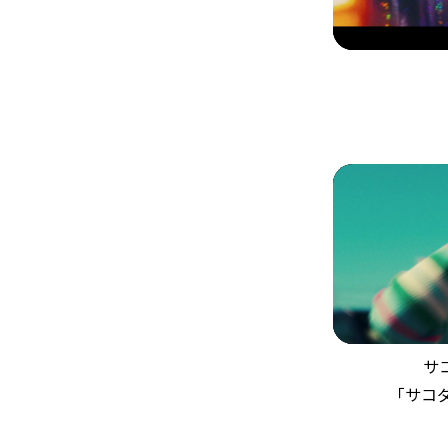
サ
「サコ