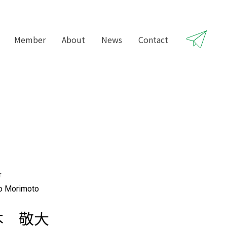
Member
About
News
Contact
r
ro Morimoto
本 敬大