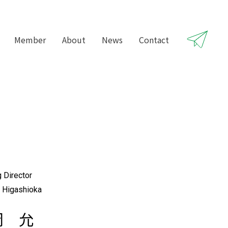
Member
About
News
Contact
g Director
 Higashioka
岡 允