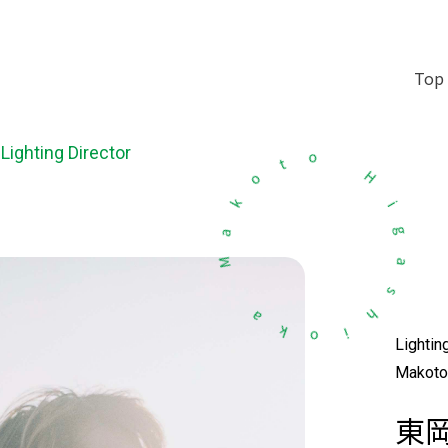
Top
Lighting Director
o
H
t
i
o
g
k
a
a
s
M
h
i
a
o
k
Lightin
Makoto
東